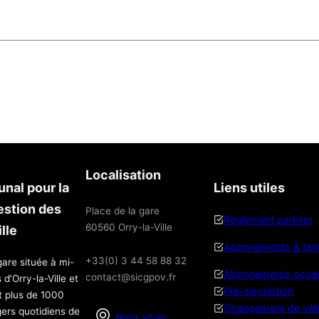
Localisation
nal pour la
Liens utiles
estion des
Place de la gare
Règlement parking
60560 Orry-la-Ville
lle
Abonnements & tari
+33(0) 3 44 58 88 32
gare située à mi-
Abonnements occas
contact@sicgpov.fr
’Orry-la-Ville et
Pré-inscription
t plus de 1000
Changement de véh
ers quotidiens de
Nous situer