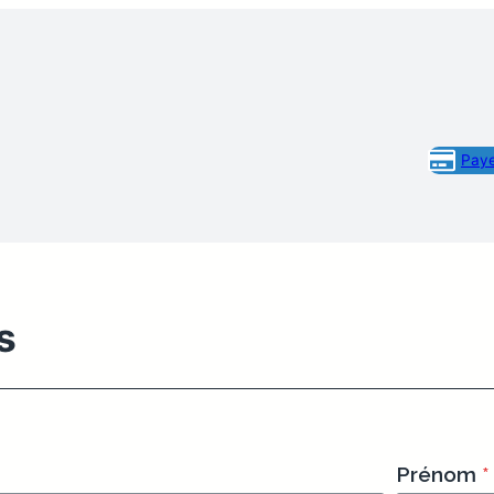
Paye
s
Prénom
*