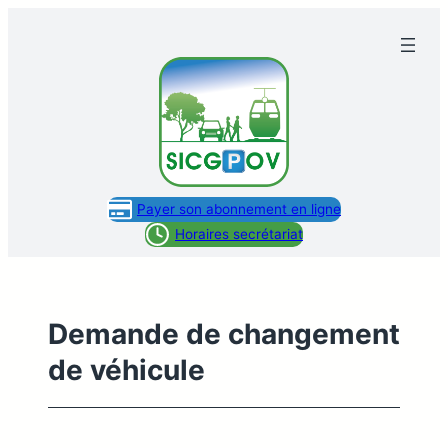
Aller
au
contenu
Payer son abonnement en ligne
Horaires secrétariat
Demande de changement
de véhicule